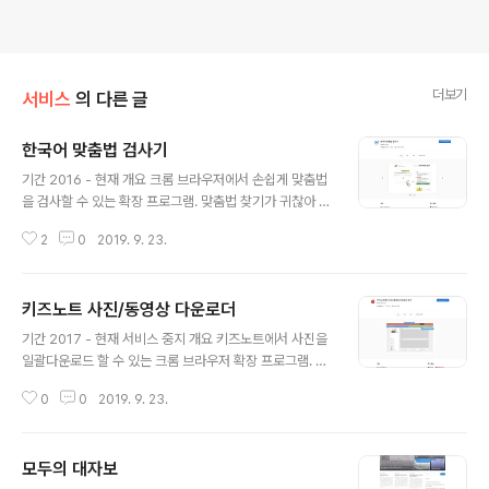
더보기
서비스
의 다른 글
한국어 맞춤법 검사기
글 내용
기간 2016 - 현재 개요 크롬 브라우저에서 손쉽게 맞춤법
을 검사할 수 있는 확장 프로그램. 맞춤법 찾기가 귀찮아 그
냥 넘어가게 되고 다시 틀리기를 반복하는 습관을 고치기
2
0
2019. 9. 23.
위해 만들었습니다. 2019년 7월 5,577명의 활성 사용자
가 있었는데 2021년 1월 현재 1만 명을 넘었습니다. 이용
방법 원하는 문구를 드레그하거나 직접 입력하여 즉시 맞
키즈노트 사진/동영상 다운로더
춤법을 확인할 수 있습니다. 관련 글 활성 사용자 100명을
글 내용
넘었을 때 썼던 글 활성 사용자 200명을 넘었을 때 썼던
기간 2017 - 현재 서비스 중지 개요 키즈노트에서 사진을
글 유튜브 데모 영상 크롬 웹스토어 링크 사용 기술 Front
일괄다운로드 할 수 있는 크롬 브라우저 확장 프로그램. 스
end - HTML/SCSS, Javascript Library - Bootstra
마트 알림장 ‘키즈노트(kidsnote.com)’의 사진과 동영상
p, JQuery 스크린샷
0
0
2019. 9. 23.
을 일괄 다운로드 받는 확장 프로그램입니다. 아이의 사진
과 동영상을 일일이 눌러 다운로드를 받는 불편함과 번거
로움을 줄이기 위해 만들었습니다. 동작 방식 사용자가 키
모두의 대자보
즈노트 웹사이트에 접속하면 좌측 이미지와 같이 파란색,
글 내용