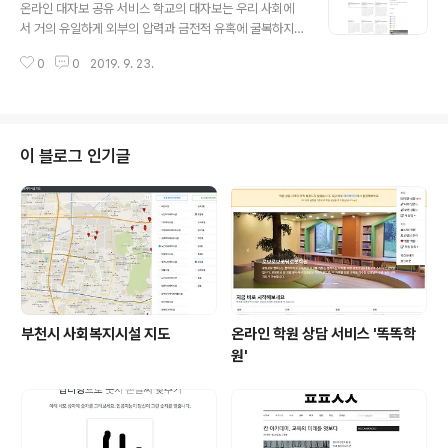
초록색 바 형태의 버튼이 추가되는데 로그인 후 이 버튼을
온라인 대자보 공유 서비스 학교의 대자보는 우리 사회에
누르면 키즈노트에 저장된 내 아이의 알림장과 앨범의 사
서 거의 유일하게 외부의 압력과 금전적 유혹에 굴복하지
진 페이지를 자동으로 파싱하여 zip 파일로 내려받게 해준
않고 스스로의 목소리를 내는 훌륭한 광장의 역할을 하고
다. 이용 방법 및 관련 글 제작후기 착한 키즈노트의 나쁜
0
0
2019. 9. 23.
있습니다. 때로는 편향적 의견에 다수의 반대 의견에 맞서
생각 프라이머 권도균 대표님의 코멘트 크롬 웹스토어 링
야 하기도 하며, 때로는 큰 사회적 공감대를 얻어 뉴스와 신
크 사용 기술 Frontend..
문 기사를 통해 더 큰 생각의 장을 만들어 내기도 합니다.
‘모두의 대자보’는 이런 대자보가 얼마나 큰 노력과 가치가
담겨 있는지 잘 알고 있습니다. 그래서 사진으로만 공유되
이 블로그 인기글
던 대자보를 검색 엔진을 통해서도 검색할 수 있도록 하자
고 생각했습니다. 그들의 생각이 더 널리 알려지게 하자. 함
부로 훼손되거나 비가 오면 찢겨 나가는 일회용이 아니라
영속적 가치를 지니며 어떻게 올바른 방법으로 사회를 한
발 더 앞으로 나가게 만드는지 보여..
부천시 사회복지시설 지도
온라인 학원 상담 서비스 '똑똑학
원'